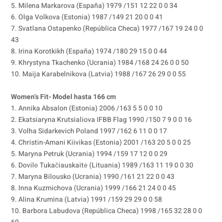
5. Milena Markarova (España) 1979 /151 12 22 0 0 34
6. Olga Volkova (Estonia) 1987 /149 21 20 0 0 41
7. Svatlana Ostapenko (República Checa) 1977 /167 19 24 0 0
43
8. Irina Korotkikh (España) 1974 /180 29 15 0 0 44
9. Khrystyna Tkachenko (Ucrania) 1984 /168 24 26 0 0 50
10. Maija Karabelnikova (Latvia) 1988 /167 26 29 0 0 55
Women’s Fit- Model hasta 166 cm
1. Annika Absalon (Estonia) 2006 /163 5 5 0 0 10
2. Ekatsiaryna Krutsialiova IFBB Flag 1990 /150 7 9 0 0 16
3. Volha Sidarkevich Poland 1997 /162 6 11 0 0 17
4. Christin-Amani Kiivikas (Estonia) 2001 /163 20 5 0 0 25
5. Maryna Petruk (Ucrania) 1994 /159 17 12 0 0 29
6. Dovilė Tukačiauskaitė (Lituania) 1989 /163 11 19 0 0 30
7. Maryna Bilousko (Ucrania) 1990 /161 21 22 0 0 43
8. Inna Kuzmichova (Ucrania) 1999 /166 21 24 0 0 45
9. Alina Krumina (Latvia) 1991 /159 29 29 0 0 58
10. Barbora Labudova (República Checa) 1998 /165 32 28 0 0