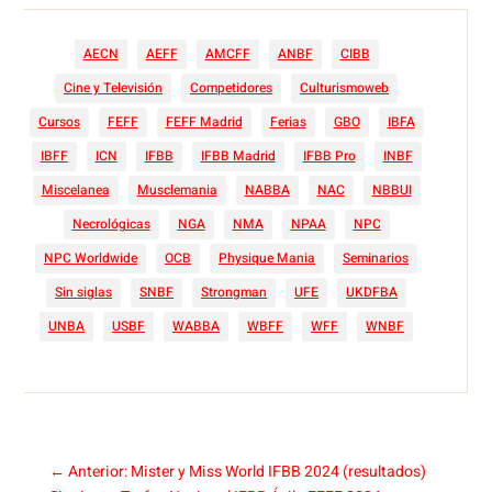
AECN
AEFF
AMCFF
ANBF
CIBB
Cine y Televisión
Competidores
Culturismoweb
Cursos
FEFF
FEFF Madrid
Ferias
GBO
IBFA
IBFF
ICN
IFBB
IFBB Madrid
IFBB Pro
INBF
Miscelanea
Musclemania
NABBA
NAC
NBBUI
Necrológicas
NGA
NMA
NPAA
NPC
NPC Worldwide
OCB
Physique Mania
Seminarios
Sin siglas
SNBF
Strongman
UFE
UKDFBA
UNBA
USBF
WABBA
WBFF
WFF
WNBF
←
Anterior: Mister y Miss World IFBB 2024 (resultados)