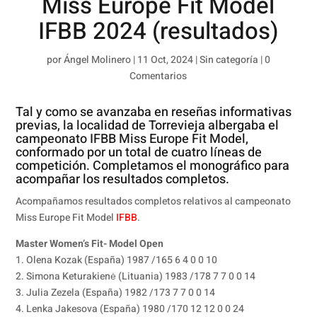
Miss Europe Fit Model
IFBB 2024 (resultados)
por
Ángel Molinero
|
11 Oct, 2024
|
Sin categoría
|
0
Comentarios
Tal y como se avanzaba en reseñas informativas
previas, la localidad de Torrevieja albergaba el
campeonato IFBB Miss Europe Fit Model,
conformado por un total de cuatro líneas de
competición. Completamos el monográfico para
acompañar los resultados completos.
Acompañamos resultados completos relativos al campeonato
Miss Europe Fit Model
IFBB
.
Master Women’s Fit- Model Open
1. Olena Kozak (España) 1987 /165 6 4 0 0 10
2. Simona Keturakienė (Lituania) 1983 /178 7 7 0 0 14
3. Julia Zezela (España) 1982 /173 7 7 0 0 14
4. Lenka Jakesova (España) 1980 /170 12 12 0 0 24