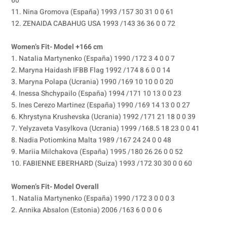
60
11. Nina Gromova (España) 1993 /157 30 31 0 0 61
12. ZENAIDA CABAHUG USA 1993 /143 36 36 0 0 72
Women’s Fit- Model +166 cm
1. Natalia Martynenko (España) 1990 /172 3 4 0 0 7
2. Maryna Haidash IFBB Flag 1992 /174 8 6 0 0 14
3. Maryna Polapa (Ucrania) 1990 /169 10 10 0 0 20
4. Inessa Shchypailo (España) 1994 /171 10 13 0 0 23
5. Ines Cerezo Martinez (España) 1990 /169 14 13 0 0 27
6. Khrystyna Krushevska (Ucrania) 1992 /171 21 18 0 0 39
7. Yelyzaveta Vasylkova (Ucrania) 1999 /168.5 18 23 0 0 41
8. Nadia Potiomkina Malta 1989 /167 24 24 0 0 48
9. Mariia Milchakova (España) 1995 /180 26 26 0 0 52
10. FABIENNE EBERHARD (Suiza) 1993 /172 30 30 0 0 60
Women’s Fit- Model Overall
1. Natalia Martynenko (España) 1990 /172 3 0 0 0 3
2. Annika Absalon (Estonia) 2006 /163 6 0 0 0 6