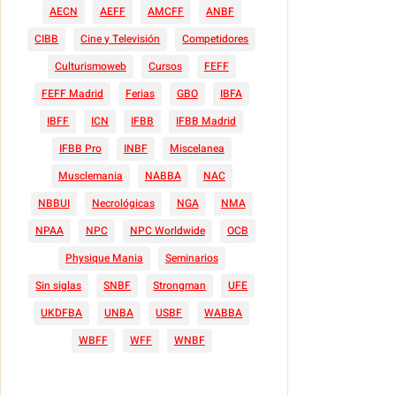
AECN
AEFF
AMCFF
ANBF
CIBB
Cine y Televisión
Competidores
Culturismoweb
Cursos
FEFF
FEFF Madrid
Ferias
GBO
IBFA
IBFF
ICN
IFBB
IFBB Madrid
IFBB Pro
INBF
Miscelanea
Musclemania
NABBA
NAC
NBBUI
Necrológicas
NGA
NMA
NPAA
NPC
NPC Worldwide
OCB
Physique Mania
Seminarios
Sin siglas
SNBF
Strongman
UFE
UKDFBA
UNBA
USBF
WABBA
WBFF
WFF
WNBF