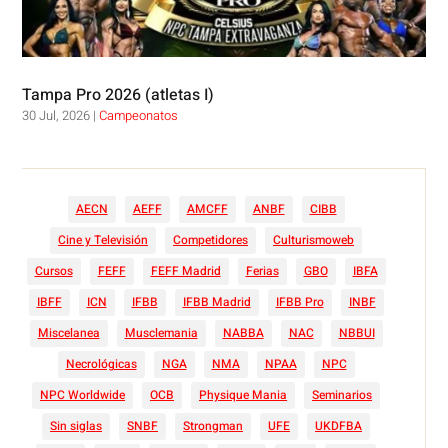
Tampa Pro 2026 (atletas I)
30 Jul, 2026
|
Campeonatos
AECN
AEFF
AMCFF
ANBF
CIBB
Cine y Televisión
Competidores
Culturismoweb
Cursos
FEFF
FEFF Madrid
Ferias
GBO
IBFA
IBFF
ICN
IFBB
IFBB Madrid
IFBB Pro
INBF
Miscelanea
Musclemania
NABBA
NAC
NBBUI
Necrológicas
NGA
NMA
NPAA
NPC
NPC Worldwide
OCB
Physique Mania
Seminarios
Sin siglas
SNBF
Strongman
UFE
UKDFBA