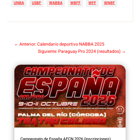
UNBA
USBF
WABBA
WBFF
WFF
WNBF
←
Anterior: Calendario deportivo NABBA 2025
Siguiente: Paraguay Pro 2024 (resultados)
→
Campeonato de España AECN 2026 (inscripciones)