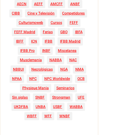
AECN
AEFF
AMCFF
ANBF
CIBB
Cine y Televisión
Competidores
Culturismoweb
Cursos
FEFF
FEFF Madrid
Ferias
GBO
IBFA
IBFF
ICN
IFBB
IFBB Madrid
IFBB Pro
INBF
Miscelanea
Musclemania
NABBA
NAC
NBBUI
Necrológicas
NGA
NMA
NPAA
NPC
NPC Worldwide
OCB
Physique Mania
Seminarios
Sin siglas
SNBF
Strongman
UFE
UKDFBA
UNBA
USBF
WABBA
WBFF
WFF
WNBF