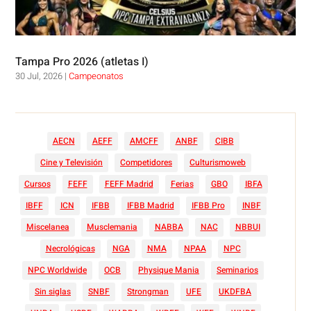
Tampa Pro 2026 (atletas I)
30 Jul, 2026
|
Campeonatos
AECN
AEFF
AMCFF
ANBF
CIBB
Cine y Televisión
Competidores
Culturismoweb
Cursos
FEFF
FEFF Madrid
Ferias
GBO
IBFA
IBFF
ICN
IFBB
IFBB Madrid
IFBB Pro
INBF
Miscelanea
Musclemania
NABBA
NAC
NBBUI
Necrológicas
NGA
NMA
NPAA
NPC
NPC Worldwide
OCB
Physique Mania
Seminarios
Sin siglas
SNBF
Strongman
UFE
UKDFBA