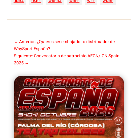
UNBA
USBF
WABBA
WBFF
WFF
WNBF
←
Anterior: ¿Quieres ser embajador o distribuidor de
WhySport España?
Siguiente: Convocatoria de patrocinio AECN/ICN Spain
2025
→