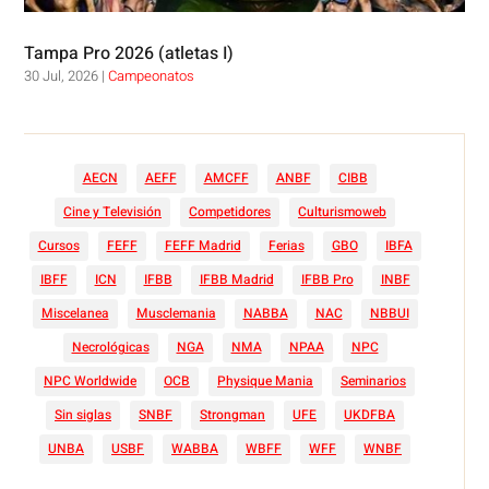
Tampa Pro 2026 (atletas I)
30 Jul, 2026
|
Campeonatos
AECN
AEFF
AMCFF
ANBF
CIBB
Cine y Televisión
Competidores
Culturismoweb
Cursos
FEFF
FEFF Madrid
Ferias
GBO
IBFA
IBFF
ICN
IFBB
IFBB Madrid
IFBB Pro
INBF
Miscelanea
Musclemania
NABBA
NAC
NBBUI
Necrológicas
NGA
NMA
NPAA
NPC
NPC Worldwide
OCB
Physique Mania
Seminarios
Sin siglas
SNBF
Strongman
UFE
UKDFBA
UNBA
USBF
WABBA
WBFF
WFF
WNBF