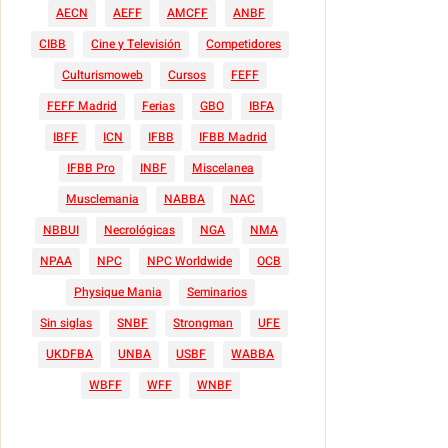
AECN
AEFF
AMCFF
ANBF
CIBB
Cine y Televisión
Competidores
Culturismoweb
Cursos
FEFF
FEFF Madrid
Ferias
GBO
IBFA
IBFF
ICN
IFBB
IFBB Madrid
IFBB Pro
INBF
Miscelanea
Musclemania
NABBA
NAC
NBBUI
Necrológicas
NGA
NMA
NPAA
NPC
NPC Worldwide
OCB
Physique Mania
Seminarios
Sin siglas
SNBF
Strongman
UFE
UKDFBA
UNBA
USBF
WABBA
WBFF
WFF
WNBF