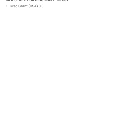
MEN’S BODYBUILDING MASTERS 60+
1. Greg Grant (USA) 3 3