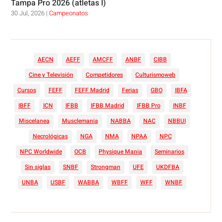
Tampa Pro 2026 (atletas I)
30 Jul, 2026
|
Campeonatos
AECN
AEFF
AMCFF
ANBF
CIBB
Cine y Televisión
Competidores
Culturismoweb
Cursos
FEFF
FEFF Madrid
Ferias
GBO
IBFA
IBFF
ICN
IFBB
IFBB Madrid
IFBB Pro
INBF
Miscelanea
Musclemania
NABBA
NAC
NBBUI
Necrológicas
NGA
NMA
NPAA
NPC
NPC Worldwide
OCB
Physique Mania
Seminarios
Sin siglas
SNBF
Strongman
UFE
UKDFBA
UNBA
USBF
WABBA
WBFF
WFF
WNBF