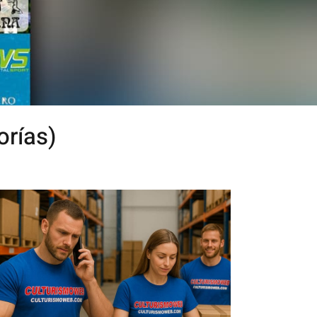
orías)