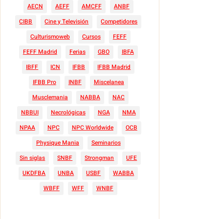
AECN
AEFF
AMCFF
ANBF
CIBB
Cine y Televisión
Competidores
Culturismoweb
Cursos
FEFF
FEFF Madrid
Ferias
GBO
IBFA
IBFF
ICN
IFBB
IFBB Madrid
IFBB Pro
INBF
Miscelanea
Musclemania
NABBA
NAC
NBBUI
Necrológicas
NGA
NMA
NPAA
NPC
NPC Worldwide
OCB
Physique Mania
Seminarios
Sin siglas
SNBF
Strongman
UFE
UKDFBA
UNBA
USBF
WABBA
WBFF
WFF
WNBF