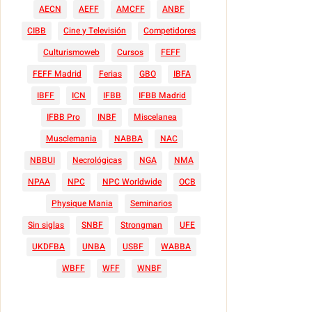
AECN
AEFF
AMCFF
ANBF
CIBB
Cine y Televisión
Competidores
Culturismoweb
Cursos
FEFF
FEFF Madrid
Ferias
GBO
IBFA
IBFF
ICN
IFBB
IFBB Madrid
IFBB Pro
INBF
Miscelanea
Musclemania
NABBA
NAC
NBBUI
Necrológicas
NGA
NMA
NPAA
NPC
NPC Worldwide
OCB
Physique Mania
Seminarios
Sin siglas
SNBF
Strongman
UFE
UKDFBA
UNBA
USBF
WABBA
WBFF
WFF
WNBF