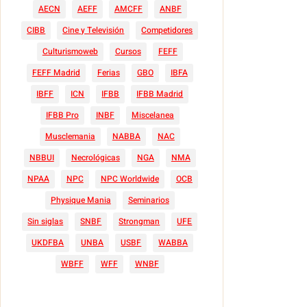
AECN
AEFF
AMCFF
ANBF
CIBB
Cine y Televisión
Competidores
Culturismoweb
Cursos
FEFF
FEFF Madrid
Ferias
GBO
IBFA
IBFF
ICN
IFBB
IFBB Madrid
IFBB Pro
INBF
Miscelanea
Musclemania
NABBA
NAC
NBBUI
Necrológicas
NGA
NMA
NPAA
NPC
NPC Worldwide
OCB
Physique Mania
Seminarios
Sin siglas
SNBF
Strongman
UFE
UKDFBA
UNBA
USBF
WABBA
WBFF
WFF
WNBF