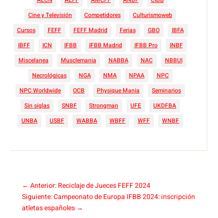
AECN
AEFF
AMCFF
ANBF
CIBB
Cine y Televisión
Competidores
Culturismoweb
Cursos
FEFF
FEFF Madrid
Ferias
GBO
IBFA
IBFF
ICN
IFBB
IFBB Madrid
IFBB Pro
INBF
Miscelanea
Musclemania
NABBA
NAC
NBBUI
Necrológicas
NGA
NMA
NPAA
NPC
NPC Worldwide
OCB
Physique Mania
Seminarios
Sin siglas
SNBF
Strongman
UFE
UKDFBA
UNBA
USBF
WABBA
WBFF
WFF
WNBF
←
Anterior: Reciclaje de Jueces FEFF 2024
Siguiente: Campeonato de Europa IFBB 2024: inscripción
atletas españoles
→