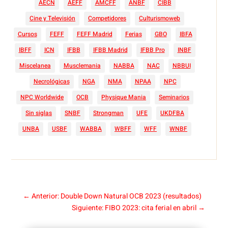
AECN
AEFF
AMCFF
ANBF
CIBB
Cine y Televisión
Competidores
Culturismoweb
Cursos
FEFF
FEFF Madrid
Ferias
GBO
IBFA
IBFF
ICN
IFBB
IFBB Madrid
IFBB Pro
INBF
Miscelanea
Musclemania
NABBA
NAC
NBBUI
Necrológicas
NGA
NMA
NPAA
NPC
NPC Worldwide
OCB
Physique Mania
Seminarios
Sin siglas
SNBF
Strongman
UFE
UKDFBA
UNBA
USBF
WABBA
WBFF
WFF
WNBF
←
Anterior: Double Down Natural OCB 2023 (resultados)
Siguiente: FIBO 2023: cita ferial en abril
→