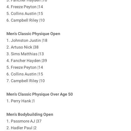
3. Fancher Hayden |16
4. Freeze Peyton |14
5. Collins Austin |15
6. Campbell Riley |10
Men’s Classic Physique Open
1. Johnston Justin |18
2. Artuso Nick |38
3. Sims Matthias |13
4. Fancher Hayden |39
5. Freeze Peyton |14
6. Collins Austin |15
7. Campbell Riley |10
Men’s Classic Physique Over Age 50
1. Perry Hank |1
Men’s Bodybuilding Open
1. Passmore AJ |37
2. Hadler Paul |2