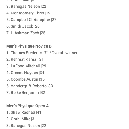
3. Banegas Nelson |22
4. Montgomery Chris |19
5. Campbell Christopher |27
6. Smith Jacob |28
7. Hibshman Zach |25
Men’s Physique Novice B
1. Thames Frederick |71 *Overall winner
2. Rehmat Kamal |31
3. LaFond Mitchell |29
4. Greene Hayden |34
5. Coombs Austin |35
6. Vandergrift Roberto |33
7. Blake Benjamin |32
Men’s Physique Open A
1. Shaw Rashad |41
2. Grahl Mike |3
3. Banegas Nelson |22