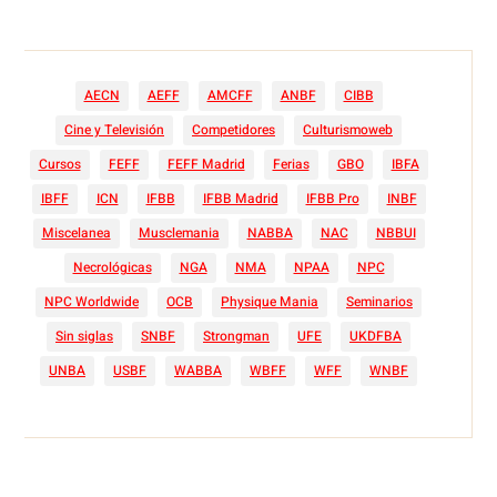
AECN
AEFF
AMCFF
ANBF
CIBB
Cine y Televisión
Competidores
Culturismoweb
Cursos
FEFF
FEFF Madrid
Ferias
GBO
IBFA
IBFF
ICN
IFBB
IFBB Madrid
IFBB Pro
INBF
Miscelanea
Musclemania
NABBA
NAC
NBBUI
Necrológicas
NGA
NMA
NPAA
NPC
NPC Worldwide
OCB
Physique Mania
Seminarios
Sin siglas
SNBF
Strongman
UFE
UKDFBA
UNBA
USBF
WABBA
WBFF
WFF
WNBF