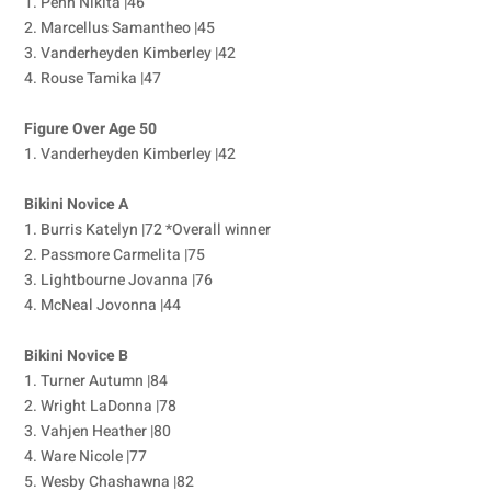
1. Penn Nikita |46
2. Marcellus Samantheo |45
3. Vanderheyden Kimberley |42
4. Rouse Tamika |47
Figure Over Age 50
1. Vanderheyden Kimberley |42
Bikini Novice A
1. Burris Katelyn |72 *Overall winner
2. Passmore Carmelita |75
3. Lightbourne Jovanna |76
4. McNeal Jovonna |44
Bikini Novice B
1. Turner Autumn |84
2. Wright LaDonna |78
3. Vahjen Heather |80
4. Ware Nicole |77
5. Wesby Chashawna |82