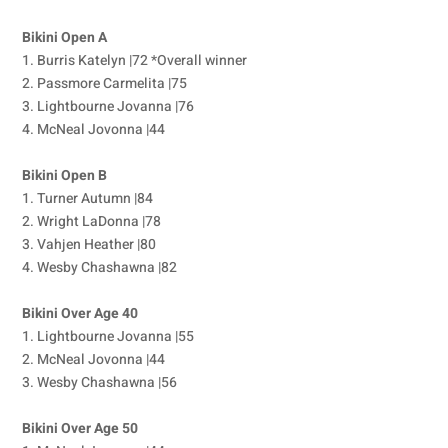
Bikini Open A
1. Burris Katelyn |72 *Overall winner
2. Passmore Carmelita |75
3. Lightbourne Jovanna |76
4. McNeal Jovonna |44
Bikini Open B
1. Turner Autumn |84
2. Wright LaDonna |78
3. Vahjen Heather |80
4. Wesby Chashawna |82
Bikini Over Age 40
1. Lightbourne Jovanna |55
2. McNeal Jovonna |44
3. Wesby Chashawna |56
Bikini Over Age 50