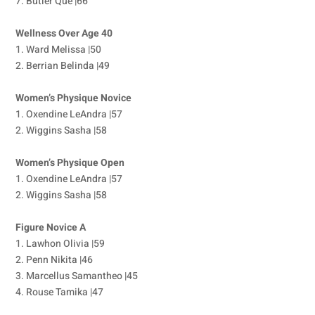
7. Butler Que |66
Wellness Over Age 40
1. Ward Melissa |50
2. Berrian Belinda |49
Women’s Physique Novice
1. Oxendine LeAndra |57
2. Wiggins Sasha |58
Women’s Physique Open
1. Oxendine LeAndra |57
2. Wiggins Sasha |58
Figure Novice A
1. Lawhon Olivia |59
2. Penn Nikita |46
3. Marcellus Samantheo |45
4. Rouse Tamika |47