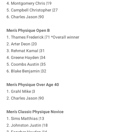
4. Montgomery Chris |19
5. Campbell Christopher |27
6. Charles Jason |90
Men’s Physique Open B
1. Thames Frederick |71 *Overall winner
2. Arter Deon |20
3. Rehmat Kamal |31
4. Greene Hayden |34
5. Coombs Austin |35
6. Blake Benjamin |32
Men’s Physique Over Age 40
1. Grahl Mike |3
2. Charles Jason |90
Men’s Classic Physique Novice
1. Sims Matthias |13
2. Johnston Justin |18