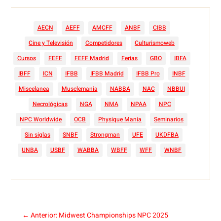
AECN
AEFF
AMCFF
ANBF
CIBB
Cine y Televisión
Competidores
Culturismoweb
Cursos
FEFF
FEFF Madrid
Ferias
GBO
IBFA
IBFF
ICN
IFBB
IFBB Madrid
IFBB Pro
INBF
Miscelanea
Musclemania
NABBA
NAC
NBBUI
Necrológicas
NGA
NMA
NPAA
NPC
NPC Worldwide
OCB
Physique Mania
Seminarios
Sin siglas
SNBF
Strongman
UFE
UKDFBA
UNBA
USBF
WABBA
WBFF
WFF
WNBF
←
Anterior: Midwest Championships NPC 2025