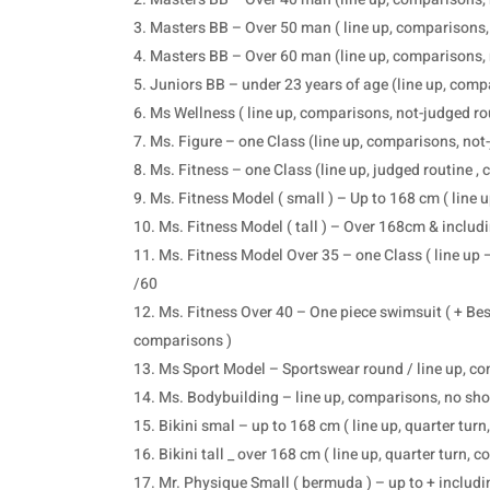
Masters BB – Over 50 man ( line up, comparisons, r
Masters BB – Over 60 man (line up, comparisons, ro
Juniors BB – under 23 years of age (line up, comp
Ms Wellness ( line up, comparisons, not-judged ro
Ms. Figure – one Class (line up, comparisons, not-
Ms. Fitness – one Class (line up, judged routine ,
Ms. Fitness Model ( small ) – Up to 168 cm ( line 
Ms. Fitness Model ( tall ) – Over 168cm & includi
Ms. Fitness Model Over 35 – one Class ( line up 
/60
Ms. Fitness Over 40 – One piece swimsuit ( + Bes
comparisons )
Ms Sport Model – Sportswear round / line up, com
Ms. Bodybuilding – line up, comparisons, no sh
Bikini smal – up to 168 cm ( line up, quarter tur
Bikini tall _ over 168 cm ( line up, quarter turn, 
Mr. Physique Small ( bermuda ) – up to + includi