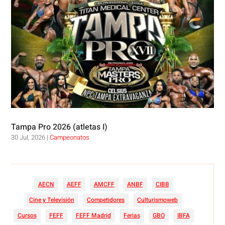
Tampa Pro 2026 (atletas I)
30 Jul, 2026
|
Campeonatos
AECN
AEFF
AMCFF
ANBF
CIBB
Cine y Televisión
Competidores
Culturismoweb
Cursos
FEFF
FEFF Madrid
Ferias
GBO
IBFA