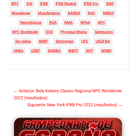
IBFF
ICN
IFBB
IFBB Madrid
IFBB Pro
INBF
Miscelanea
Musclemania
NABBA
NAC
NBBUI
Necrológicas
NGA
NMA
NPAA
NPC
NPC Worldwide
OCB
Physique Mania
Seminarios
Sin siglas
SNBF
Strongman
UFE
UKDFBA
UNBA
USBF
WABBA
WBFF
WFF
WNBF
←
Anterior: Bela Kokeny Classic Regional NPC Worldwide
2022 (resultados)
Siguiente: New York IFBB Pro 2022 (resultados)
→