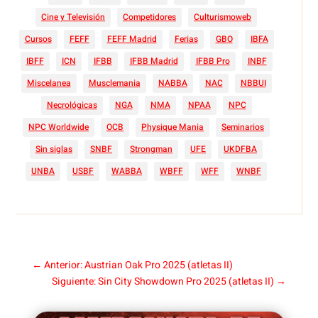
Cine y Televisión
Competidores
Culturismoweb
Cursos
FEFF
FEFF Madrid
Ferias
GBO
IBFA
IBFF
ICN
IFBB
IFBB Madrid
IFBB Pro
INBF
Miscelanea
Musclemania
NABBA
NAC
NBBUI
Necrológicas
NGA
NMA
NPAA
NPC
NPC Worldwide
OCB
Physique Mania
Seminarios
Sin siglas
SNBF
Strongman
UFE
UKDFBA
UNBA
USBF
WABBA
WBFF
WFF
WNBF
←
Anterior: Austrian Oak Pro 2025 (atletas II)
Siguiente: Sin City Showdown Pro 2025 (atletas II)
→