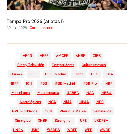
Tampa Pro 2026 (atletas I)
30 Jul, 2026
|
Campeonatos
AECN
AEFF
AMCFF
ANBF
CIBB
Cine y Televisión
Competidores
Culturismoweb
Cursos
FEFF
FEFF Madrid
Ferias
GBO
IBFA
IBFF
ICN
IFBB
IFBB Madrid
IFBB Pro
INBF
Miscelanea
Musclemania
NABBA
NAC
NBBUI
Necrológicas
NGA
NMA
NPAA
NPC
NPC Worldwide
OCB
Physique Mania
Seminarios
Sin siglas
SNBF
Strongman
UFE
UKDFBA
UNBA
USBF
WABBA
WBFF
WFF
WNBF