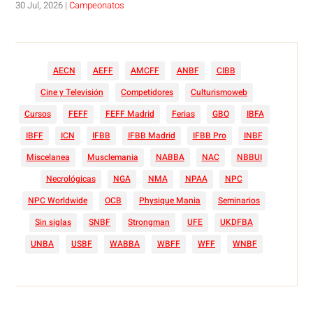
30 Jul, 2026
|
Campeonatos
AECN
AEFF
AMCFF
ANBF
CIBB
Cine y Televisión
Competidores
Culturismoweb
Cursos
FEFF
FEFF Madrid
Ferias
GBO
IBFA
IBFF
ICN
IFBB
IFBB Madrid
IFBB Pro
INBF
Miscelanea
Musclemania
NABBA
NAC
NBBUI
Necrológicas
NGA
NMA
NPAA
NPC
NPC Worldwide
OCB
Physique Mania
Seminarios
Sin siglas
SNBF
Strongman
UFE
UKDFBA
UNBA
USBF
WABBA
WBFF
WFF
WNBF