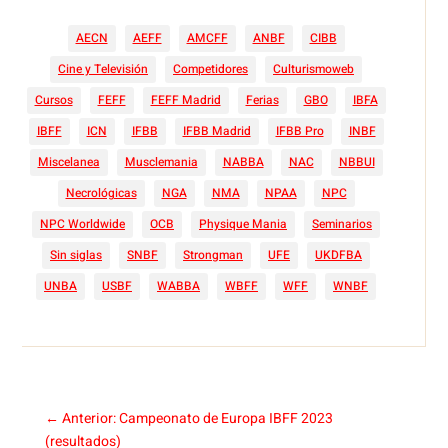
AECN
AEFF
AMCFF
ANBF
CIBB
Cine y Televisión
Competidores
Culturismoweb
Cursos
FEFF
FEFF Madrid
Ferias
GBO
IBFA
IBFF
ICN
IFBB
IFBB Madrid
IFBB Pro
INBF
Miscelanea
Musclemania
NABBA
NAC
NBBUI
Necrológicas
NGA
NMA
NPAA
NPC
NPC Worldwide
OCB
Physique Mania
Seminarios
Sin siglas
SNBF
Strongman
UFE
UKDFBA
UNBA
USBF
WABBA
WBFF
WFF
WNBF
←
Anterior: Campeonato de Europa IBFF 2023
(resultados)