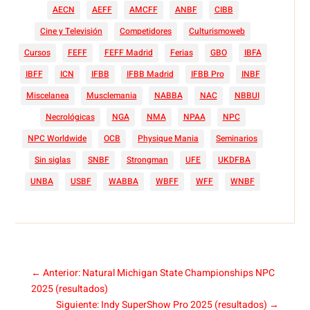
AECN
AEFF
AMCFF
ANBF
CIBB
Cine y Televisión
Competidores
Culturismoweb
Cursos
FEFF
FEFF Madrid
Ferias
GBO
IBFA
IBFF
ICN
IFBB
IFBB Madrid
IFBB Pro
INBF
Miscelanea
Musclemania
NABBA
NAC
NBBUI
Necrológicas
NGA
NMA
NPAA
NPC
NPC Worldwide
OCB
Physique Mania
Seminarios
Sin siglas
SNBF
Strongman
UFE
UKDFBA
UNBA
USBF
WABBA
WBFF
WFF
WNBF
←
Anterior: Natural Michigan State Championships NPC
2025 (resultados)
Siguiente: Indy SuperShow Pro 2025 (resultados)
→