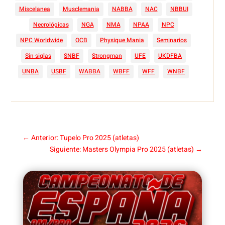
Miscelanea
Musclemania
NABBA
NAC
NBBUI
Necrológicas
NGA
NMA
NPAA
NPC
NPC Worldwide
OCB
Physique Mania
Seminarios
Sin siglas
SNBF
Strongman
UFE
UKDFBA
UNBA
USBF
WABBA
WBFF
WFF
WNBF
←
Anterior: Tupelo Pro 2025 (atletas)
Siguiente: Masters Olympia Pro 2025 (atletas)
→