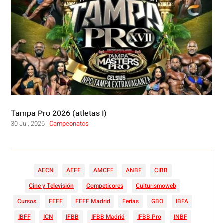
Tampa Pro 2026 (atletas I)
30 Jul, 2026
|
Campeonatos
AECN
AEFF
AMCFF
ANBF
CIBB
Cine y Televisión
Competidores
Culturismoweb
Cursos
FEFF
FEFF Madrid
Ferias
GBO
IBFA
IBFF
ICN
IFBB
IFBB Madrid
IFBB Pro
INBF