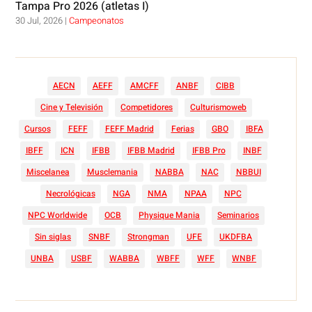
Tampa Pro 2026 (atletas I)
30 Jul, 2026
|
Campeonatos
AECN
AEFF
AMCFF
ANBF
CIBB
Cine y Televisión
Competidores
Culturismoweb
Cursos
FEFF
FEFF Madrid
Ferias
GBO
IBFA
IBFF
ICN
IFBB
IFBB Madrid
IFBB Pro
INBF
Miscelanea
Musclemania
NABBA
NAC
NBBUI
Necrológicas
NGA
NMA
NPAA
NPC
NPC Worldwide
OCB
Physique Mania
Seminarios
Sin siglas
SNBF
Strongman
UFE
UKDFBA
UNBA
USBF
WABBA
WBFF
WFF
WNBF