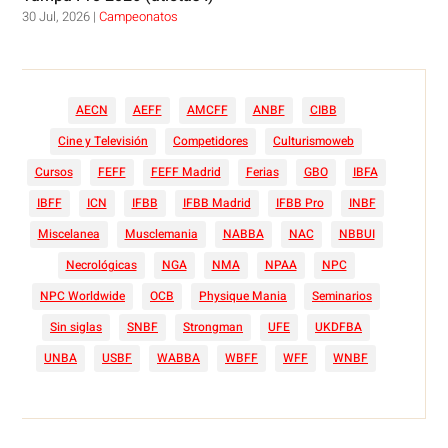
30 Jul, 2026
|
Campeonatos
AECN
AEFF
AMCFF
ANBF
CIBB
Cine y Televisión
Competidores
Culturismoweb
Cursos
FEFF
FEFF Madrid
Ferias
GBO
IBFA
IBFF
ICN
IFBB
IFBB Madrid
IFBB Pro
INBF
Miscelanea
Musclemania
NABBA
NAC
NBBUI
Necrológicas
NGA
NMA
NPAA
NPC
NPC Worldwide
OCB
Physique Mania
Seminarios
Sin siglas
SNBF
Strongman
UFE
UKDFBA
UNBA
USBF
WABBA
WBFF
WFF
WNBF