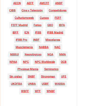
AECN
AEFF
AMCFF
ANBF
CIBB
Cine y Televisión
Competidores
Culturismoweb
Cursos
FEFF
FEFF Madrid
Ferias
GBO
IBFA
IBFF
ICN
IFBB
IFBB Madrid
IFBB Pro
INBF
Miscelanea
Musclemania
NABBA
NAC
NBBUI
Necrológicas
NGA
NMA
NPAA
NPC
NPC Worldwide
OCB
Physique Mania
Seminarios
Sin siglas
SNBF
Strongman
UFE
UKDFBA
UNBA
USBF
WABBA
WBFF
WFF
WNBF