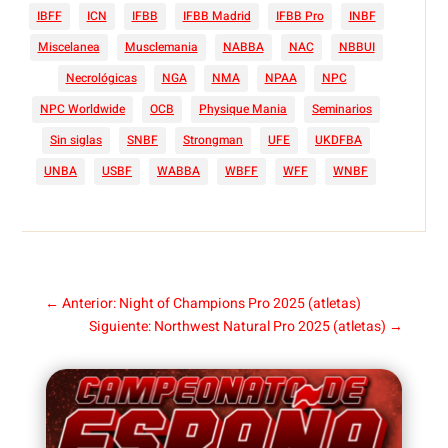
IBFF
ICN
IFBB
IFBB Madrid
IFBB Pro
INBF
Miscelanea
Musclemania
NABBA
NAC
NBBUI
Necrológicas
NGA
NMA
NPAA
NPC
NPC Worldwide
OCB
Physique Mania
Seminarios
Sin siglas
SNBF
Strongman
UFE
UKDFBA
UNBA
USBF
WABBA
WBFF
WFF
WNBF
←
Anterior: Night of Champions Pro 2025 (atletas)
Siguiente: Northwest Natural Pro 2025 (atletas)
→