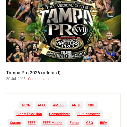
Tampa Pro 2026 (atletas I)
30 Jul, 2026
|
Campeonatos
AECN
AEFF
AMCFF
ANBF
CIBB
Cine y Televisión
Competidores
Culturismoweb
Cursos
FEFF
FEFF Madrid
Ferias
GBO
IBFA