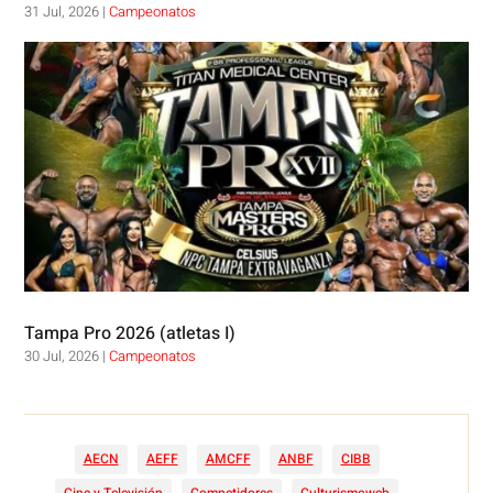
31 Jul, 2026
|
Campeonatos
Tampa Pro 2026 (atletas I)
30 Jul, 2026
|
Campeonatos
AECN
AEFF
AMCFF
ANBF
CIBB
Cine y Televisión
Competidores
Culturismoweb