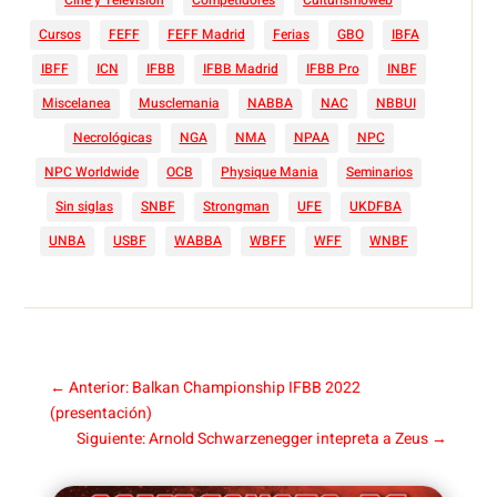
Cursos
FEFF
FEFF Madrid
Ferias
GBO
IBFA
IBFF
ICN
IFBB
IFBB Madrid
IFBB Pro
INBF
Miscelanea
Musclemania
NABBA
NAC
NBBUI
Necrológicas
NGA
NMA
NPAA
NPC
NPC Worldwide
OCB
Physique Mania
Seminarios
Sin siglas
SNBF
Strongman
UFE
UKDFBA
UNBA
USBF
WABBA
WBFF
WFF
WNBF
←
Anterior: Balkan Championship IFBB 2022
(presentación)
Siguiente: Arnold Schwarzenegger intepreta a Zeus
→