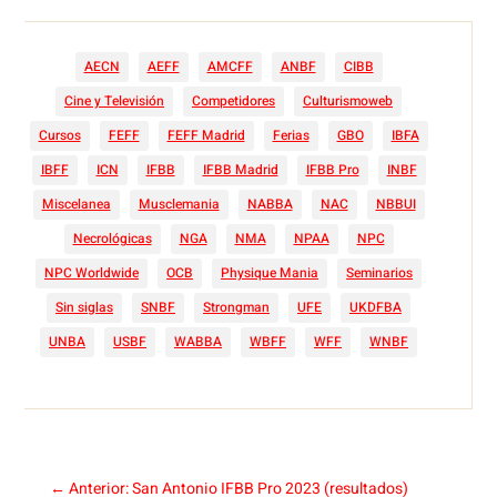
AECN
AEFF
AMCFF
ANBF
CIBB
Cine y Televisión
Competidores
Culturismoweb
Cursos
FEFF
FEFF Madrid
Ferias
GBO
IBFA
IBFF
ICN
IFBB
IFBB Madrid
IFBB Pro
INBF
Miscelanea
Musclemania
NABBA
NAC
NBBUI
Necrológicas
NGA
NMA
NPAA
NPC
NPC Worldwide
OCB
Physique Mania
Seminarios
Sin siglas
SNBF
Strongman
UFE
UKDFBA
UNBA
USBF
WABBA
WBFF
WFF
WNBF
←
Anterior: San Antonio IFBB Pro 2023 (resultados)