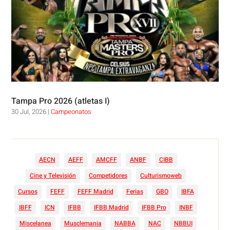
Tampa Pro 2026 (atletas I)
30 Jul, 2026
|
Campeonatos
AECN
AEFF
AMCFF
ANBF
CIBB
Cine y Televisión
Competidores
Culturismoweb
Cursos
FEFF
FEFF Madrid
Ferias
GBO
IBFA
IBFF
ICN
IFBB
IFBB Madrid
IFBB Pro
INBF
Miscelanea
Musclemania
NABBA
NAC
NBBUI