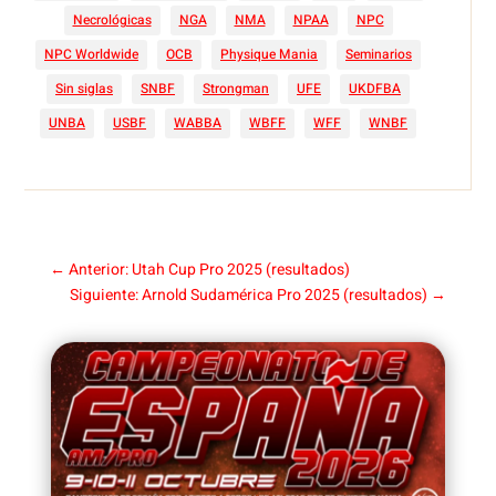
Necrológicas
NGA
NMA
NPAA
NPC
NPC Worldwide
OCB
Physique Mania
Seminarios
Sin siglas
SNBF
Strongman
UFE
UKDFBA
UNBA
USBF
WABBA
WBFF
WFF
WNBF
←
Anterior: Utah Cup Pro 2025 (resultados)
Siguiente: Arnold Sudamérica Pro 2025 (resultados)
→