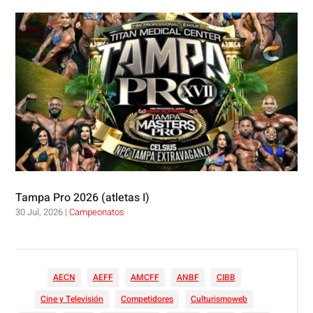
Tampa Pro 2026 (atletas I)
30 Jul, 2026
|
Campeonatos
AECN
AEFF
AMCFF
ANBF
CIBB
Cine y Televisión
Competidores
Culturismoweb