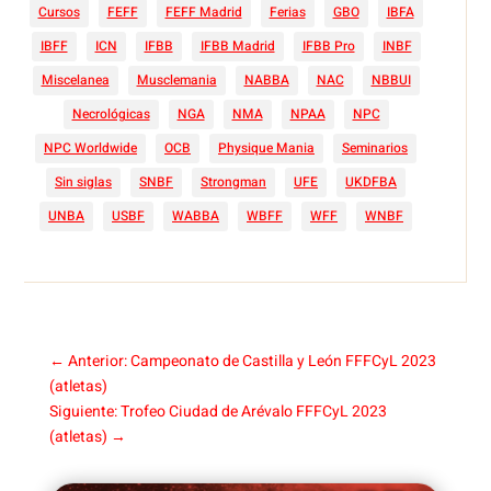
Cursos
FEFF
FEFF Madrid
Ferias
GBO
IBFA
IBFF
ICN
IFBB
IFBB Madrid
IFBB Pro
INBF
Miscelanea
Musclemania
NABBA
NAC
NBBUI
Necrológicas
NGA
NMA
NPAA
NPC
NPC Worldwide
OCB
Physique Mania
Seminarios
Sin siglas
SNBF
Strongman
UFE
UKDFBA
UNBA
USBF
WABBA
WBFF
WFF
WNBF
←
Anterior: Campeonato de Castilla y León FFFCyL 2023
(atletas)
Siguiente: Trofeo Ciudad de Arévalo FFFCyL 2023
(atletas)
→