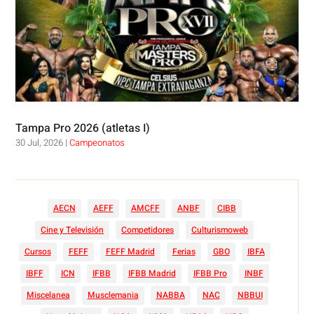
Tampa Pro 2026 (atletas I)
30 Jul, 2026
|
Campeonatos
AECN
AEFF
AMCFF
ANBF
CIBB
Cine y Televisión
Competidores
Culturismoweb
Cursos
FEFF
FEFF Madrid
Ferias
GBO
IBFA
IBFF
ICN
IFBB
IFBB Madrid
IFBB Pro
INBF
Miscelanea
Musclemania
NABBA
NAC
NBBUI