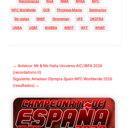
Necrológicas
NGA
NMA
NPAA
NPC
NPC Worldwide
OCB
Physique Mania
Seminarios
Sin siglas
SNBF
Strongman
UFE
UKDFBA
UNBA
USBF
WABBA
WBFF
WFF
WNBF
←
Anterior: Mr & Ms Italia Universo AIC/IBFA 2026
(recordatorio II)
Siguiente: Amateur Olympia Spain NPC Worldwide 2026
(resultados)
→