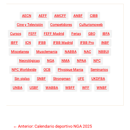
AECN
AEFF
AMCFF
ANBF
CIBB
Cine y Televisión
Competidores
Culturismoweb
Cursos
FEFF
FEFF Madrid
Ferias
GBO
IBFA
IBFF
ICN
IFBB
IFBB Madrid
IFBB Pro
INBF
Miscelanea
Musclemania
NABBA
NAC
NBBUI
Necrológicas
NGA
NMA
NPAA
NPC
NPC Worldwide
OCB
Physique Mania
Seminarios
Sin siglas
SNBF
Strongman
UFE
UKDFBA
UNBA
USBF
WABBA
WBFF
WFF
WNBF
←
Anterior: Calendario deportivo NGA 2025