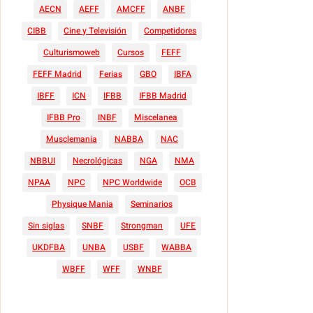
AECN
AEFF
AMCFF
ANBF
CIBB
Cine y Televisión
Competidores
Culturismoweb
Cursos
FEFF
FEFF Madrid
Ferias
GBO
IBFA
IBFF
ICN
IFBB
IFBB Madrid
IFBB Pro
INBF
Miscelanea
Musclemania
NABBA
NAC
NBBUI
Necrológicas
NGA
NMA
NPAA
NPC
NPC Worldwide
OCB
Physique Mania
Seminarios
Sin siglas
SNBF
Strongman
UFE
UKDFBA
UNBA
USBF
WABBA
WBFF
WFF
WNBF