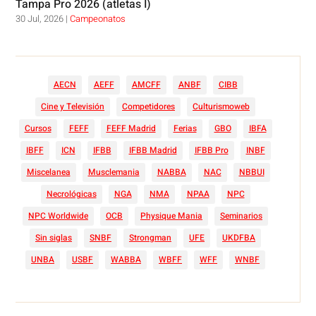
Tampa Pro 2026 (atletas I)
30 Jul, 2026
|
Campeonatos
AECN
AEFF
AMCFF
ANBF
CIBB
Cine y Televisión
Competidores
Culturismoweb
Cursos
FEFF
FEFF Madrid
Ferias
GBO
IBFA
IBFF
ICN
IFBB
IFBB Madrid
IFBB Pro
INBF
Miscelanea
Musclemania
NABBA
NAC
NBBUI
Necrológicas
NGA
NMA
NPAA
NPC
NPC Worldwide
OCB
Physique Mania
Seminarios
Sin siglas
SNBF
Strongman
UFE
UKDFBA
UNBA
USBF
WABBA
WBFF
WFF
WNBF