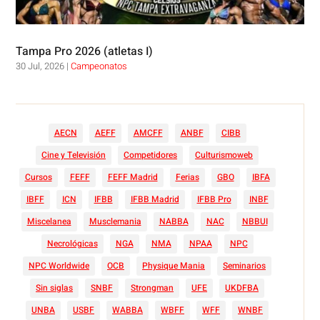
Tampa Pro 2026 (atletas I)
30 Jul, 2026
|
Campeonatos
AECN
AEFF
AMCFF
ANBF
CIBB
Cine y Televisión
Competidores
Culturismoweb
Cursos
FEFF
FEFF Madrid
Ferias
GBO
IBFA
IBFF
ICN
IFBB
IFBB Madrid
IFBB Pro
INBF
Miscelanea
Musclemania
NABBA
NAC
NBBUI
Necrológicas
NGA
NMA
NPAA
NPC
NPC Worldwide
OCB
Physique Mania
Seminarios
Sin siglas
SNBF
Strongman
UFE
UKDFBA
UNBA
USBF
WABBA
WBFF
WFF
WNBF