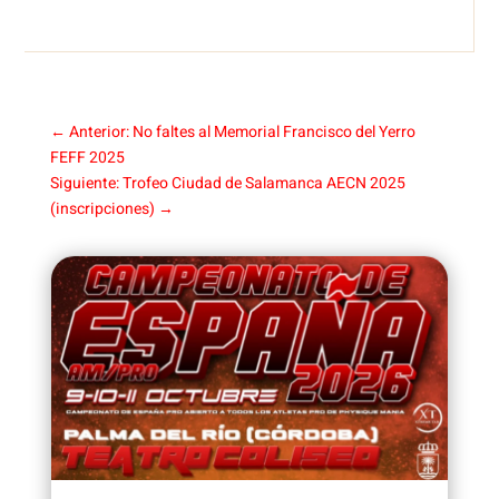
←
Anterior: No faltes al Memorial Francisco del Yerro
FEFF 2025
Siguiente: Trofeo Ciudad de Salamanca AECN 2025
(inscripciones)
→