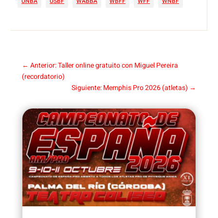
UNBA
USBF
WABBA
WBFF
WFF
WNBF
←
Anterior: Taller online gratuito con Miguel Pereira
(recordatorio)
Siguiente: Memphis Pro 2026 (atletas)
→