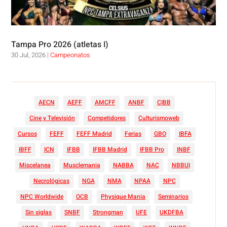
Tampa Pro 2026 (atletas I)
30 Jul, 2026
|
Campeonatos
AECN
AEFF
AMCFF
ANBF
CIBB
Cine y Televisión
Competidores
Culturismoweb
Cursos
FEFF
FEFF Madrid
Ferias
GBO
IBFA
IBFF
ICN
IFBB
IFBB Madrid
IFBB Pro
INBF
Miscelanea
Musclemania
NABBA
NAC
NBBUI
Necrológicas
NGA
NMA
NPAA
NPC
NPC Worldwide
OCB
Physique Mania
Seminarios
Sin siglas
SNBF
Strongman
UFE
UKDFBA