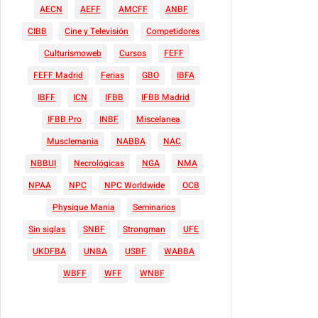
AECN
AEFF
AMCFF
ANBF
CIBB
Cine y Televisión
Competidores
Culturismoweb
Cursos
FEFF
FEFF Madrid
Ferias
GBO
IBFA
IBFF
ICN
IFBB
IFBB Madrid
IFBB Pro
INBF
Miscelanea
Musclemania
NABBA
NAC
NBBUI
Necrológicas
NGA
NMA
NPAA
NPC
NPC Worldwide
OCB
Physique Mania
Seminarios
Sin siglas
SNBF
Strongman
UFE
UKDFBA
UNBA
USBF
WABBA
WBFF
WFF
WNBF