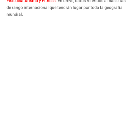
Fisicoculturismo y Fitness
. En breve, datos referidos a más citas
de rango internacional que tendrán lugar por toda la geografía
mundial.