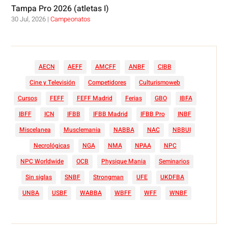
Tampa Pro 2026 (atletas I)
30 Jul, 2026
|
Campeonatos
AECN
AEFF
AMCFF
ANBF
CIBB
Cine y Televisión
Competidores
Culturismoweb
Cursos
FEFF
FEFF Madrid
Ferias
GBO
IBFA
IBFF
ICN
IFBB
IFBB Madrid
IFBB Pro
INBF
Miscelanea
Musclemania
NABBA
NAC
NBBUI
Necrológicas
NGA
NMA
NPAA
NPC
NPC Worldwide
OCB
Physique Mania
Seminarios
Sin siglas
SNBF
Strongman
UFE
UKDFBA
UNBA
USBF
WABBA
WBFF
WFF
WNBF