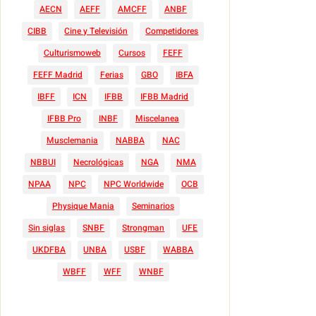
AECN
AEFF
AMCFF
ANBF
CIBB
Cine y Televisión
Competidores
Culturismoweb
Cursos
FEFF
FEFF Madrid
Ferias
GBO
IBFA
IBFF
ICN
IFBB
IFBB Madrid
IFBB Pro
INBF
Miscelanea
Musclemania
NABBA
NAC
NBBUI
Necrológicas
NGA
NMA
NPAA
NPC
NPC Worldwide
OCB
Physique Mania
Seminarios
Sin siglas
SNBF
Strongman
UFE
UKDFBA
UNBA
USBF
WABBA
WBFF
WFF
WNBF