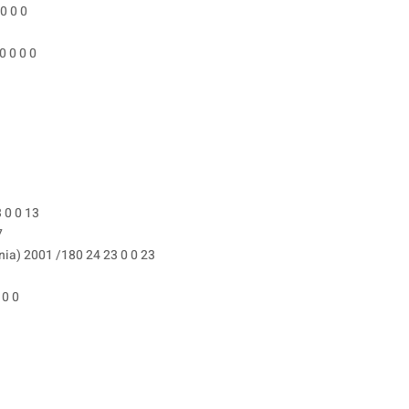
0 0 0
0 0 0 0
1
 0 0 13
7
a) 2001 /180 24 23 0 0 23
 0 0