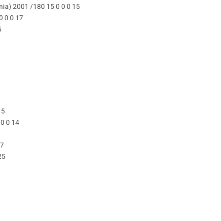
a) 2001 /180 15 0 0 0 15
0 0 0 17
5
 5
0 0 14
17
25