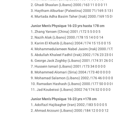
2. Ghadi Shaalan (Líbano) 2000 /163 11 0 0 0 11
3. Haytham Alburbar (Palestina) 2000 71/169.5 13 0
4. Murtada Adha Basim Taher (Irak) 2000 /169 15 0 
Junior Men’s Physique 16-23 yrs hasta 178 cm
1. Zhang Yansen (China) 2001 /172 5 5 0 0 5
2. Nazih Alak (Líbano) 2000 /178 15 14 0 0 14
3. Karim El Khatib (Líbano) 2004 /174 15 15 0 0 15
4. Mohammedulameen Nabel Jasim (Irak) 2000 /173
5. Abdullah Khaleel Fadhil (Irak) 2002 /176 23 23 0 
6. George Jack Zoghby (Líbano) 2001 /174 31 26 0 
7. Hussein Ismail (Líbano) 2001 /173 34 0 0 0 0
8. Mohammed Alomari (Siria) 2004 /173 40 0 0 0 0
9. Mohamad Salamon (Líbano) 2002 /176 46 0 0 0 0
10. Ramadan Hashash (Líbano) 2000 /177 50 0 0 0 
11. Jad Koubeissi (Líbano) 2002 74/174 52 0 0 0 0
Junior Men’s Physique 16-23 yrs +178 cm
1. Adolfazl Hajibagher (Iran) 2002 /183 5 0 0 0 5
2. Ahmad Arzouni (Líbano) 2000 /184 12 0 0 0 12