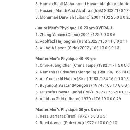
3. Hamza Basil Mohammad Hasan Alaghbar (Jordani
4. Hussein Mahdi Abd Alzahraa (Irak) 2003 /180 17 
5. Mohamad Darwish (Líbano) 2001 /182 25 0 0 0 2
Junior Men’s Physique 16-23 yrs OVERALL
1. Zhang Yansen (China) 2001 /172 6 0 0 0 6
2. Adolfazl Hajibagher (Iran) 2002 /183 11 0 0 0 11
3. Ali Adib Hasan (Siria) 2002 /168 13 0 0 0 13
Master Men’s Physique 40-49 yrs
1. Chin-Huang Chen (China Taipei)1982 /171 5 0 0 0
2. Namshirai Odsuren (Mongolia) 1980 68/166 14 0 
3. Ali Younse Al Hasan (Siria) 1983 /184 16 0 0 0 16
4. Buyanbat Baatar (Mongolia) 1974 /165 17 0 0 0 
5. Mustafa Dheyaa Fadhil (Irak) 1982 /173 25 0 0 0 
6. Ali Abou Zaid (Líbano) 1979 /176 29 0 0 0 29
Master Men’s Physique 50 yrs & over
1. Reza Barfaraz (Iran) 1972 / 5 0 0 0 5
2. Raed Ahmed (Palestina) 1972 / 10 0 0 0 10