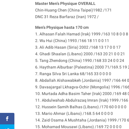
Master Men’s Physique OVERALL
Chin-Huang Chen (China Taipei)1982 /171
DNC 31 Reza Barfaraz (Iran) 1972 /
Men’s Physique hasta 170 cm
1. Alhasan Falah Hamad (Irak) 1999 /163 10 8 0 0 8
2. Wu Hui (China) 1993 /166 18 11 0 0 11
3. Ali Adib Hasan (Siria) 2002 /168 13 17 0 0 17
4. Ghadi Shaalan (Líbano) 2000 /163 20 21 0 0 21
5. Tang Zhendong (China) 1990 /168 33 24 0 0 24
6. Haytham Alburbar (Palestina) 2000 71/169.5 19 
7. Ranga Silva Sri Lanka 68/165 33 0 0 0 0
8. Abdallah Alshawabkeh (Jordania) 1997 /166 44 0
9. Davaajargal Lkhagva-Ochir (Mongolia) 1996 /166 
10. Murtada Adha Basim Taher (Irak) 2000 /169 48 0
11. Abdulwahab Abdulrazaq Imran (Irak) 1999 /166 
12. Hussein Samih Balhas (Líbano) /170 60 0 0 0 0
13. Mario Ahmar (Líbano) /168.5 64 0 0 0 0
14. Zaid Osama A Mushtaha (Jordania) 1999 /170 68
15. Mohamad Mousawi (Líbano) /169 72 0 0 0 0