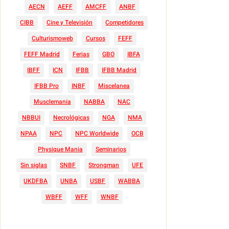
AECN
AEFF
AMCFF
ANBF
CIBB
Cine y Televisión
Competidores
Culturismoweb
Cursos
FEFF
FEFF Madrid
Ferias
GBO
IBFA
IBFF
ICN
IFBB
IFBB Madrid
IFBB Pro
INBF
Miscelanea
Musclemania
NABBA
NAC
NBBUI
Necrológicas
NGA
NMA
NPAA
NPC
NPC Worldwide
OCB
Physique Mania
Seminarios
Sin siglas
SNBF
Strongman
UFE
UKDFBA
UNBA
USBF
WABBA
WBFF
WFF
WNBF