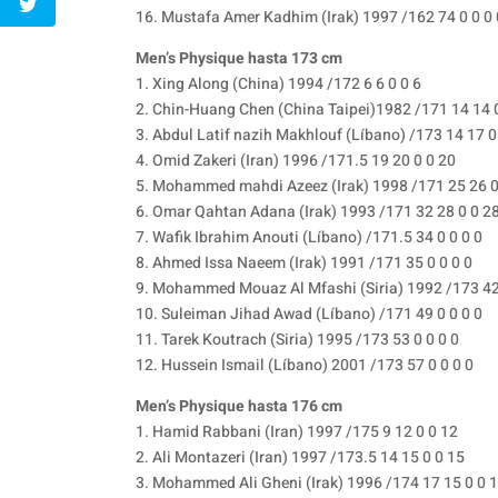
16. Mustafa Amer Kadhim (Irak) 1997 /162 74 0 0 0 
Men’s Physique hasta 173 cm
1. Xing Along (China) 1994 /172 6 6 0 0 6
2. Chin-Huang Chen (China Taipei)1982 /171 14 14 
3. Abdul Latif nazih Makhlouf (Líbano) /173 14 17 0
4. Omid Zakeri (Iran) 1996 /171.5 19 20 0 0 20
5. Mohammed mahdi Azeez (Irak) 1998 /171 25 26 0
6. Omar Qahtan Adana (Irak) 1993 /171 32 28 0 0 2
7. Wafik Ibrahim Anouti (Líbano) /171.5 34 0 0 0 0
8. Ahmed Issa Naeem (Irak) 1991 /171 35 0 0 0 0
9. Mohammed Mouaz Al Mfashi (Siria) 1992 /173 42 
10. Suleiman Jihad Awad (Líbano) /171 49 0 0 0 0
11. Tarek Koutrach (Siria) 1995 /173 53 0 0 0 0
12. Hussein Ismail (Líbano) 2001 /173 57 0 0 0 0
Men’s Physique hasta 176 cm
1. Hamid Rabbani (Iran) 1997 /175 9 12 0 0 12
2. Ali Montazeri (Iran) 1997 /173.5 14 15 0 0 15
3. Mohammed Ali Gheni (Irak) 1996 /174 17 15 0 0 