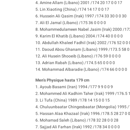
4. Amine Allam (Líbano) 2001 /174 20 17 0 0 17
5. Lin Xiaoting (China) /174 14 17 0 0 17
6. Hussein Ali Qasim (Irak) 1997 /174 33 30 0 0 30
7. Ali El Jamal (Líbano) /175 36 0 0 0 0
8. Mohammedulameen Nabel Jasim (Irak) 2000 /173.
9. Karim El Khatib (Líbano) 2004 /174 40 0 0 0 0
10. Abdullah Khaleel Fadhil (Irak) 2002 /176 52 0 0 
11. Daoud Abou Ghanam (Líbano) 1999 /173.5 58 0 
12. Ali Husein Shooeib (Líbano) /176 59 0 0 0 0
13. Adrian Rabah (Líbano) /174.5 65 0 0 0 0
14. Mohammad Albaradie (Líbano) /174 66 0 0 0 0
Men’s Physique hasta 179 cm
1. Ayoub Basami (Iran) 1994 /177 9 9 0 0 9
2. Mohammed Ali Kadhim Taher (Irak) 1999 /176.5 1
3. Li Tufa (China) 1989 /178 14 15 0 0 15
4. Chuluunbaatar Chingesbaatar (Mongolia) 1995 /
5. Hassan Alaa Khazaal (Irak) 1996 /178.5 28 27 0 
6. Mohamad Saleh (Líbano) /178 32 28 0 0 28
7. Sajjad Ali Farhan (Irak) 1992 /178 34 0 0 0 0