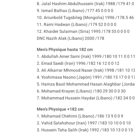
8. Jalal Hashim Abdulhussein (Irak) 1988 /179 41 0 
9. Ismail Balhas (Líbano) /177 45 0 0 0 0
10. Ariunbold Tugsbileg (Mongolia) 1996 /178.5 46 
11. Rami Hadwan (Líbano) /179 52 0 0 0 0
12. Khaider Sulaiman (Siria) 1995 /178 55 0 0 0 0
DNC Nazih Alak (Líbano) 2000 /178
Men’s Physique hasta 182 cm
1. Abdullah Amer Sami (Irak) 1999 /180 10 11 0 0 1
2. Emad Saedi (Iran) 1996 /182 16 12 0 0 12
3. Ali Alkarrar Mhmood Naser (Irak) 1998 /181 10 13
4. Yoshimasa Naono (Japón) 1991 /180 15 17 0 0 1
5. Hamza Basil Mohammad Hasan Alaghbar (Jordani
6. Mohamad Krayen (Líbano) /180 29 30 0 0 30
7. Mohammad Hussein Haydar (Líbano) /182 34 0 0
Men’s Physique +182 cm
1. Mohamad Chehimi (Líbano) /186 13 9 0 0 9
2. Vahid Salahshour (Iran) 1997 /183 10 10 0 0 10
3. Hussein Taha Salih (Irak) 1992 /183 10 13 0 0 13