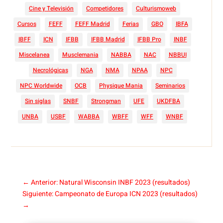
Cine y Televisión
Competidores
Culturismoweb
Cursos
FEFF
FEFF Madrid
Ferias
GBO
IBFA
IBFF
ICN
IFBB
IFBB Madrid
IFBB Pro
INBF
Miscelanea
Musclemania
NABBA
NAC
NBBUI
Necrológicas
NGA
NMA
NPAA
NPC
NPC Worldwide
OCB
Physique Mania
Seminarios
Sin siglas
SNBF
Strongman
UFE
UKDFBA
UNBA
USBF
WABBA
WBFF
WFF
WNBF
←
Anterior: Natural Wisconsin INBF 2023 (resultados)
Siguiente: Campeonato de Europa ICN 2023 (resultados)
→