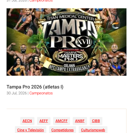
31 Jul, 2026
|
Campeonatos
Tampa Pro 2026 (atletas I)
30 Jul, 2026
|
Campeonatos
AECN
AEFF
AMCFF
ANBF
CIBB
Cine y Televisión
Competidores
Culturismoweb