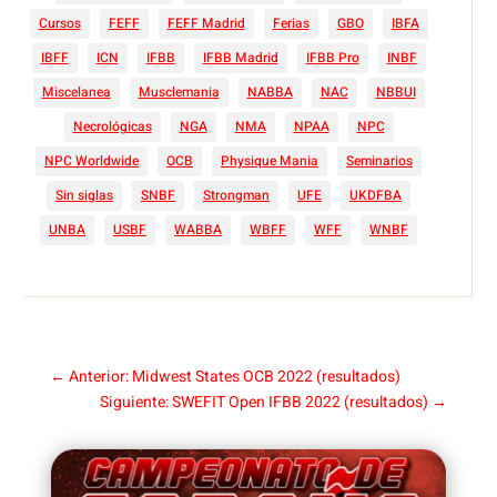
Cursos
FEFF
FEFF Madrid
Ferias
GBO
IBFA
IBFF
ICN
IFBB
IFBB Madrid
IFBB Pro
INBF
Miscelanea
Musclemania
NABBA
NAC
NBBUI
Necrológicas
NGA
NMA
NPAA
NPC
NPC Worldwide
OCB
Physique Mania
Seminarios
Sin siglas
SNBF
Strongman
UFE
UKDFBA
UNBA
USBF
WABBA
WBFF
WFF
WNBF
←
Anterior: Midwest States OCB 2022 (resultados)
Siguiente: SWEFIT Open IFBB 2022 (resultados)
→