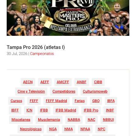
Tampa Pro 2026 (atletas I)
30 Jul, 2026
|
Campeonatos
AECN
AEFF
AMCFF
ANBF
CIBB
Cine y Televisión
Competidores
Culturismoweb
Cursos
FEFF
FEFF Madrid
Ferias
GBO
IBFA
IBFF
ICN
IFBB
IFBB Madrid
IFBB Pro
INBF
Miscelanea
Musclemania
NABBA
NAC
NBBUI
Necrológicas
NGA
NMA
NPAA
NPC