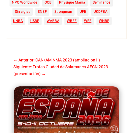
NPC Worldwide
OCB
Physique Mania
Seminarios
Sin siglas
SNBF
Strongman
UFE
UKDFBA
UNBA
USBF
WABBA
WBFF
WFF
WNBF
←
Anterior: CAN/AM NMA 2023 (ampliación II)
Siguiente: Trofeo Ciudad de Salamanca AECN 2023
(presentación)
→