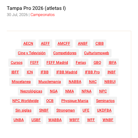
Tampa Pro 2026 (atletas I)
30 Jul, 2026
|
Campeonatos
AECN
AEFF
AMCFF
ANBF
CIBB
Cine y Televisión
Competidores
Culturismoweb
Cursos
FEFF
FEFF Madrid
Ferias
GBO
IBFA
IBFF
ICN
IFBB
IFBB Madrid
IFBB Pro
INBF
Miscelanea
Musclemania
NABBA
NAC
NBBUI
Necrológicas
NGA
NMA
NPAA
NPC
NPC Worldwide
OCB
Physique Mania
Seminarios
Sin siglas
SNBF
Strongman
UFE
UKDFBA
UNBA
USBF
WABBA
WBFF
WFF
WNBF