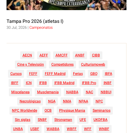
Tampa Pro 2026 (atletas I)
30 Jul, 2026
|
Campeonatos
AECN
AEFF
AMCFF
ANBF
CIBB
Cine y Televisión
Competidores
Culturismoweb
Cursos
FEFF
FEFF Madrid
Ferias
GBO
IBFA
IBFF
ICN
IFBB
IFBB Madrid
IFBB Pro
INBF
Miscelanea
Musclemania
NABBA
NAC
NBBUI
Necrológicas
NGA
NMA
NPAA
NPC
NPC Worldwide
OCB
Physique Mania
Seminarios
Sin siglas
SNBF
Strongman
UFE
UKDFBA
UNBA
USBF
WABBA
WBFF
WFF
WNBF