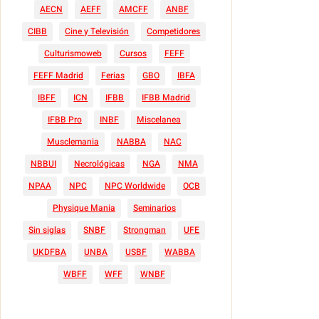
AECN
AEFF
AMCFF
ANBF
CIBB
Cine y Televisión
Competidores
Culturismoweb
Cursos
FEFF
FEFF Madrid
Ferias
GBO
IBFA
IBFF
ICN
IFBB
IFBB Madrid
IFBB Pro
INBF
Miscelanea
Musclemania
NABBA
NAC
NBBUI
Necrológicas
NGA
NMA
NPAA
NPC
NPC Worldwide
OCB
Physique Mania
Seminarios
Sin siglas
SNBF
Strongman
UFE
UKDFBA
UNBA
USBF
WABBA
WBFF
WFF
WNBF