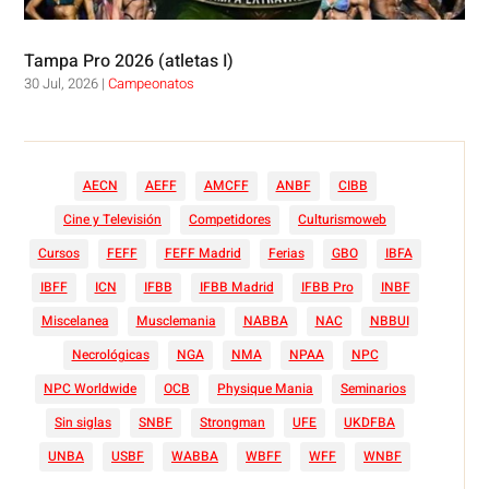
Tampa Pro 2026 (atletas I)
30 Jul, 2026
|
Campeonatos
AECN
AEFF
AMCFF
ANBF
CIBB
Cine y Televisión
Competidores
Culturismoweb
Cursos
FEFF
FEFF Madrid
Ferias
GBO
IBFA
IBFF
ICN
IFBB
IFBB Madrid
IFBB Pro
INBF
Miscelanea
Musclemania
NABBA
NAC
NBBUI
Necrológicas
NGA
NMA
NPAA
NPC
NPC Worldwide
OCB
Physique Mania
Seminarios
Sin siglas
SNBF
Strongman
UFE
UKDFBA
UNBA
USBF
WABBA
WBFF
WFF
WNBF