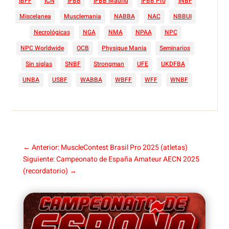
IBFF
ICN
IFBB
IFBB Madrid
IFBB Pro
INBF
Miscelanea
Musclemania
NABBA
NAC
NBBUI
Necrológicas
NGA
NMA
NPAA
NPC
NPC Worldwide
OCB
Physique Mania
Seminarios
Sin siglas
SNBF
Strongman
UFE
UKDFBA
UNBA
USBF
WABBA
WBFF
WFF
WNBF
←
Anterior: MuscleContest Brasil Pro 2025 (atletas)
Siguiente: Campeonato de España Amateur AECN 2025
(recordatorio)
→