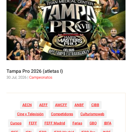
Tampa Pro 2026 (atletas I)
30 Jul, 2026
|
Campeonatos
AECN
AEFF
AMCFF
ANBF
CIBB
Cine y Televisión
Competidores
Culturismoweb
Cursos
FEFF
FEFF Madrid
Ferias
GBO
IBFA