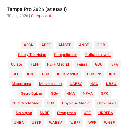
Tampa Pro 2026 (atletas I)
30 Jul, 2026
|
Campeonatos
AECN
AEFF
AMCFF
ANBF
CIBB
Cine y Televisión
Competidores
Culturismoweb
Cursos
FEFF
FEFF Madrid
Ferias
GBO
IBFA
IBFF
ICN
IFBB
IFBB Madrid
IFBB Pro
INBF
Miscelanea
Musclemania
NABBA
NAC
NBBUI
Necrológicas
NGA
NMA
NPAA
NPC
NPC Worldwide
OCB
Physique Mania
Seminarios
Sin siglas
SNBF
Strongman
UFE
UKDFBA
UNBA
USBF
WABBA
WBFF
WFF
WNBF